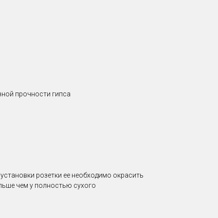
зной прочности гипса
е установки розетки ее необходимо окрасить
ольше чем у полностью сухого