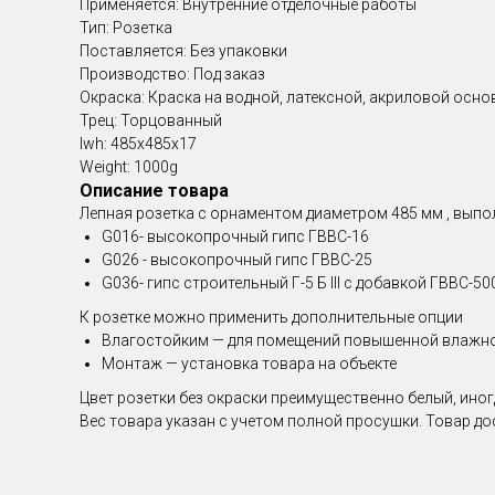
Применяется: Внутренние отделочные работы
Тип: Розетка
Поставляется: Без упаковки
Производство: Под заказ
Окраска: Краска на водной, латексной, акриловой осно
Трец: Торцованный
lwh: 485x485x17
Weight: 1000g
Описание товара
Лепная розетка с орнаментом диаметром 485 мм , выпо
G016- высокопрочный гипс ГВВС-16
G026 - высокопрочный гипс ГВВС-25
G036- гипс строительный Г-5 Б III с добавкой ГВВС-50
К розетке можно применить дополнительные опции
Влагостойким — для помещений повышенной влажн
Монтаж — установка товара на объекте
Цвет розетки без окраски преимущественно белый, иног
Вес товара указан с учетом полной просушки. Товар до