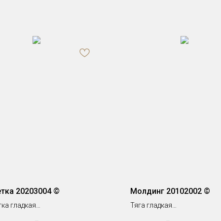
тка 20203004 ©
Молдинг 20102002 ©
тка гладкая
Тяга гладкая
4 мм
h 150 х 7 мм