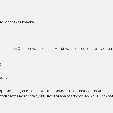
ве. Масляная краска
лняется из 3 видов материала, каждый материал соответствуют ра
0
ость
да имеет градации оттенков в зависимости от партии сырья, посл
ставляется не всегда сухим, вес товара без просушки на 30-35% б