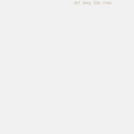
.dxf .dwg .3ds .max