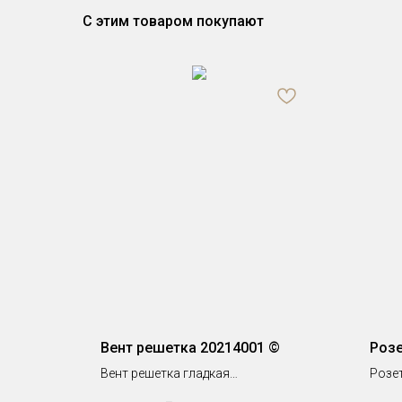
С этим товаром покупают
Вент решетка 20214001 ©
Розе
Вент решетка гладкая
Розе
h 204 x 456 x 20 мм
Ø 83