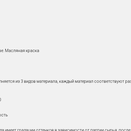
ве. Масляная краска
олняется из 3 видов материала, каждый материал соответствуют р
0
ость
да имеет градации оттенков в зависимости от партии сырья, посл