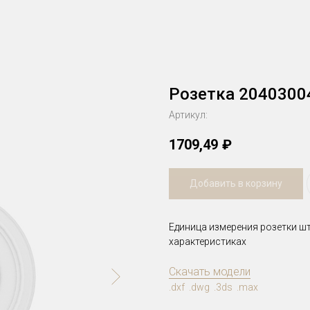
Розетка 2040300
Артикул:
1709,49
₽
Добавить в корзину
Единица измерения розетки шт
характеристиках
Скачать модели
.dxf .dwg .3ds .max