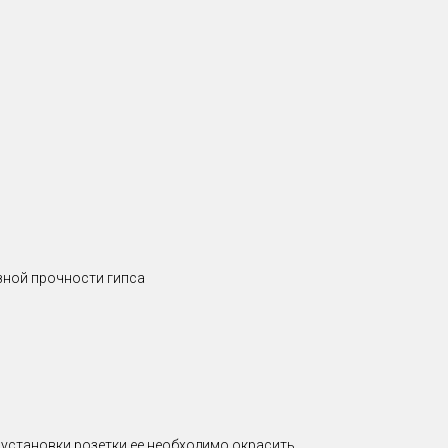
азной прочности гипса
е установки розетки ее необходимо окрасить