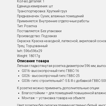
Кол-во деталей: 1
Еденица измерения: шт
Транспортировка: Хрупкий груз
Предназначен: Сухих, влажных помещений
Применяется: Внутренние отделочные работы
Тип: Розетка
Поставляется: Без упаковки
Производство: Под заказ
Окраска: Краска на водной, латексной, акриловой осно
Трец: Торцованный
lwh: 596x596x29
Weight: 18017g
Описание товара
Лепная гладкотянутая розетка диаметром 596 мм , вып
G016- высокопрочный гипс ГВВС-16
G026 - высокопрочный гипс ГВВС-25
G036- гипс строительный Г-5 Б III с добавкой ГВВС-50
К розетке можно применить дополнительные опции
Влагостойким — для помещений повышенной влажн
Монтаж — установка товара на объекте
Цвет розетки без окраски преимущественно белый, иног