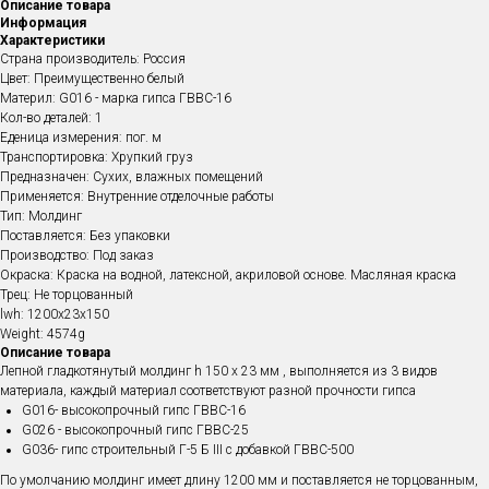
Описание товара
Информация
Характеристики
Страна производитель: Россия
Цвет: Преимущественно белый
Материл: G016 - марка гипса ГВВС-16
Кол-во деталей: 1
Еденица измерения: пог. м
Транспортировка: Хрупкий груз
Предназначен: Сухих, влажных помещений
Применяется: Внутренние отделочные работы
Тип: Молдинг
Поставляется: Без упаковки
Производство: Под заказ
Окраска: Краска на водной, латексной, акриловой основе. Масляная краска
Трец: Не торцованный
lwh: 1200x23x150
Weight: 4574g
Описание товара
Лепной гладкотянутый молдинг h 150 х 23 мм , выполняется из 3 видов
материала, каждый материал соответствуют разной прочности гипса
G016- высокопрочный гипс ГВВС-16
G026 - высокопрочный гипс ГВВС-25
G036- гипс строительный Г-5 Б III с добавкой ГВВС-500
По умолчанию молдинг имеет длину 1200 мм и поставляется не торцованным,