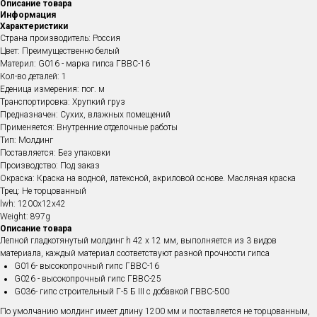
Описание товара
Информация
Характеристики
Страна производитель: Россия
Цвет: Преимущественно белый
Материл: G016 - марка гипса ГВВС-16
Кол-во деталей: 1
Еденица измерения: пог. м
Транспортировка: Хрупкий груз
Предназначен: Сухих, влажных помещений
Применяется: Внутренние отделочные работы
Тип: Молдинг
Поставляется: Без упаковки
Производство: Под заказ
Окраска: Краска на водной, латексной, акриловой основе. Масляная краска
Трец: Не торцованный
lwh: 1200x12x42
Weight: 897g
Описание товара
Лепной гладкотянутый молдинг h 42 х 12 мм , выполняется из 3 видов
материала, каждый материал соответствуют разной прочности гипса
G016- высокопрочный гипс ГВВС-16
G026 - высокопрочный гипс ГВВС-25
G036- гипс строительный Г-5 Б III с добавкой ГВВС-500
По умолчанию молдинг имеет длину 1200 мм и поставляется не торцованным,