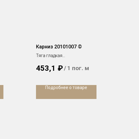
Карниз 20101007 ©
Тяга гладкая
h 100 x 104 мм
453,1
₽
/
1 пог. м
Подробнее о товаре