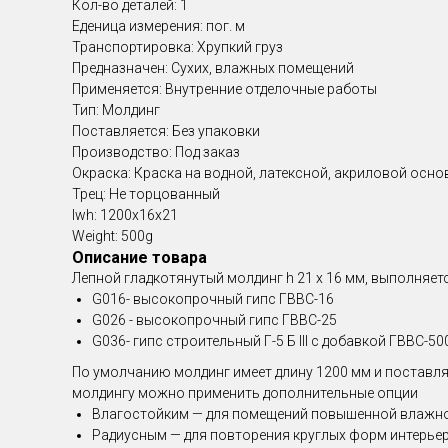
Кол-во деталей: 1
Еденица измерения: пог. м
Транспортировка: Хрупкий груз
Предназначен: Сухих, влажных помещений
Применяется: Внутренние отделочные работы
Тип: Молдинг
Поставляется: Без упаковки
Производство: Под заказ
Окраска: Краска на водной, латексной, акриловой осно
Трец: Не торцованный
lwh: 1200x16x21
Weight: 500g
Описание товара
Лепной гладкотянутый молдинг h 21 х 16 мм , выполняе
G016- высокопрочный гипс ГВВС-16
G026 - высокопрочный гипс ГВВС-25
G036- гипс строительный Г-5 Б III с добавкой ГВВС-50
По умолчанию молдинг имеет длину 1200 мм и поставляе
молдингу можно применить дополнительные опции
Влагостойким — для помещений повышенной влажн
Радиусным — для повторения круглых форм интерьера 