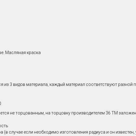
ве. Масляная краска
тся из 3 видов материала, каждый материал соответствуют разной 
0
тся не торцованным, на торцовку производителем 36 ТМ заложено
ость
(в случае если необходимо изготовления радиуса и он известен, у