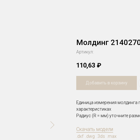
Молдинг 214027
Артикул:
110,63
₽
Добавить в корзину
Единица измерения молдинга п
характеристиках
Радиус (R = мм) уточните разм
Скачать модели
.dxf .dwg .3ds .max