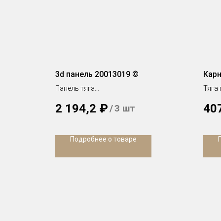
3d панель 20013019 ©
Карн
Панель тяга
Тяга 
h 1200 х 300 х 18 мм
h 70 
2 194,2
₽
40
/
3 шт
Подробнее о товаре