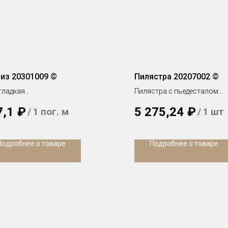
из 20301009 ©
Пилястра 20207002 ©
гладкая
Пилястра с пьедесталом
х 107 мм
Тело, 200 х 24 мм
7,1
₽
5 275,24
₽
/
1 пог. м
/
1 шт
Подробнее о товаре
Подробнее о товаре