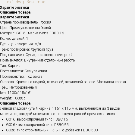
.dxf .dwg .3ds .max
Характеристики
Описание товара
Характеристики
Страна производитель: Россия
Цвет: Преимущественно белый
Материл: G016 - марка гипса ГВВС-16
Кол-во деталей: 1
Еденица измерения: м/п
Транспортировка: Хрупкий груз
Предназначен: Сухих, влажных помещений
Применяется: Внутренние отделочные работы
Тип: Карниз
Поставляется: Без упаковки
Производство: Под заказ
Окраска: Краска на водной, латексной, акриловой основе. Масляная краска
Трец: Не торцованный
lwh: 1200x115x161
Weight: 10688g
Описание товара
Лепной гладкотянутый карниз h 161 х 115 мм , выполняется из 3 видов
материала, каждый материал соответствуют разной прочности гипса
G016- высокопрочный гипс ГВВС-16
G026 - высокопрочный гипс ГВВС-25
G036- гипс строительный Г-5 Б III с добавкой ГВВС-500