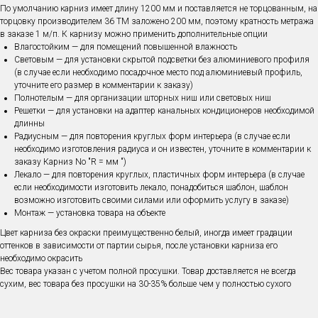
По умолчанию карниз имеет длину 1200 мм и поставляется не торцованным, на
торцовку производителем 36 ТМ заложено 200 мм, поэтому кратность метража
в заказе 1 м/п. К карнизу можно применить дополнительные опции
Влагостойким — для помещений повышенной влажность
Световым — для установки скрытой подсветки без алюминиевого профиля
(в случае если необходимо посадочное место под алюминиевый профиль,
уточните его размер в комментарии к заказу)
Полнотелым — для организации шторных ниш или световых ниш
Решетки — для установки на адаптер канальных кондиционеров необходимой
длинны
Радиусным — для повторения круглых форм интерьера (в случае если
необходимо изготовления радиуса и он известен, уточните в комментарии к
заказу Карниз No "R = мм ")
Лекало — для повторения круглых, пластичных форм интерьера (в случае
если необходимости изготовить лекало, понадобиться шаблон, шаблон
возможно изготовить своими силами или оформить услугу в заказе)
Монтаж — установка товара на объекте
Цвет карниза без окраски преимущественно белый, иногда имеет градации
оттенков в зависимости от партии сырья, после установки карниза его
необходимо окрасить
Вес товара указан с учетом полной просушки. Товар доставляется не всегда
сухим, вес товара без просушки на 30-35% больше чем у полностью сухого