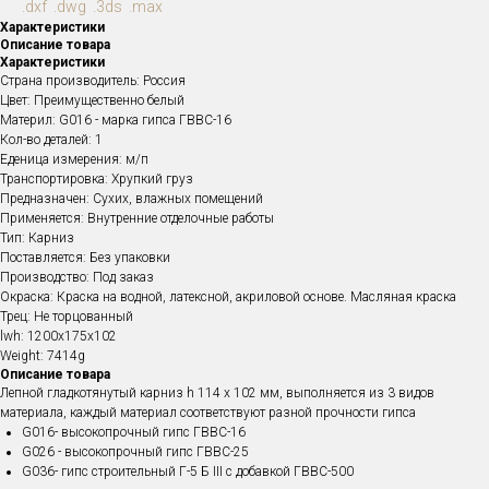
.dxf .dwg .3ds .max
Характеристики
Описание товара
Характеристики
Страна производитель: Россия
Цвет: Преимущественно белый
Материл: G016 - марка гипса ГВВС-16
Кол-во деталей: 1
Еденица измерения: м/п
Транспортировка: Хрупкий груз
Предназначен: Сухих, влажных помещений
Применяется: Внутренние отделочные работы
Тип: Карниз
Поставляется: Без упаковки
Производство: Под заказ
Окраска: Краска на водной, латексной, акриловой основе. Масляная краска
Трец: Не торцованный
lwh: 1200x175x102
Weight: 7414g
Описание товара
Лепной гладкотянутый карниз h 114 x 102 мм , выполняется из 3 видов
материала, каждый материал соответствуют разной прочности гипса
G016- высокопрочный гипс ГВВС-16
G026 - высокопрочный гипс ГВВС-25
G036- гипс строительный Г-5 Б III с добавкой ГВВС-500