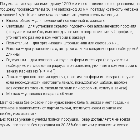
По умолчанию карниз имеет длину 1200 мм и поставляется не торцованным, на
торцовку производителем 36 ТМ заложено 200 мм, поэтому кратность метража
в заказе 1 м/п. К карнизу можно применить дополнительные опции
Влагостойким — для помещений повышенной влажность
Световым — для установки скрытой подсветки без алюминиевого профиля
(в случае если необходимо посадочное место под алюминиевый профиль,
уточните его размер в комментарии к заказу)
Полнотелым — для организации шторных ниш или световых ниш
Решетки — для установки на адаптер канальных кондиционеров необходимой
длинны
Радиусным — для повторения круглых форм интерьера (в случае если
необходимо изготовления радиуса и он известен, уточните в комментарии к
заказу Карниз No "R = мм ")
Лекало — для повторения круглых, пластичных форм интерьера (в случае
если необходимости изготовить лекало, понадобиться шаблон, шаблон
возможно изготовить своими силами или оформить услугу в заказе)
Монтаж — установка товара на объекте
Цвет карниза без окраски преимущественно белый, иногда имеет градации
оттенков в зависимости от партии сырья, после установки карниза его
необходимо окрасить
Вес товара указан с учетом полной просушки. Товар доставляется не всегда
сухим, вес товара без просушки на 30-35% больше чем у полностью сухого