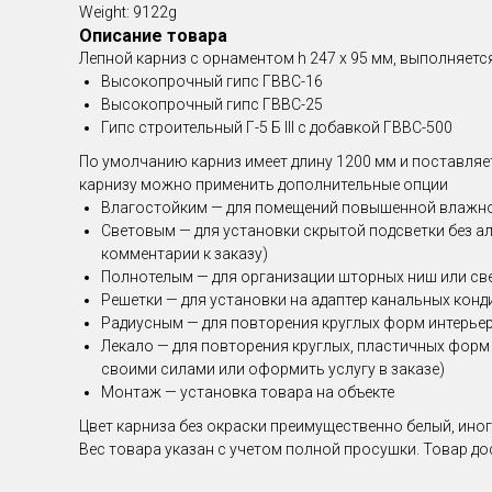
Weight: 9122g
Описание товара
Лепной карниз с орнаментом h 247 х 95 мм , выполняет
Высокопрочный гипс ГВВС-16
Высокопрочный гипс ГВВС-25
Гипс строительный Г-5 Б III с добавкой ГВВС-500
По умолчанию карниз имеет длину 1200 мм и поставляет
карнизу можно применить дополнительные опции
Влагостойким — для помещений повышенной влажн
Световым — для установки скрытой подсветки без а
комментарии к заказу)
Полнотелым — для организации шторных ниш или св
Решетки — для установки на адаптер канальных кон
Радиусным — для повторения круглых форм интерьера 
Лекало — для повторения круглых, пластичных форм
своими силами или оформить услугу в заказе)
Монтаж — установка товара на объекте
Цвет карниза без окраски преимущественно белый, иног
Вес товара указан с учетом полной просушки. Товар до