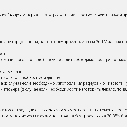
ся из 3 видов материала, каждый материал соответствуют разной п
ся не торцованным, на торцовку производителем 36 ТМ заложено 2
ость
люминиевого профиля (в случае если необходимо посадочное мест
етовых ниш
диционеров необходимой длинны
(в случае если необходимо изготовления радиуса и он известен, у
 интерьера (в случае если необходимости изготовить лекало, по
да имеет градации оттенков в зависимости от партии сырья, посл
ставляется не всегда сухим, вес товара без просушки на 30-35% б