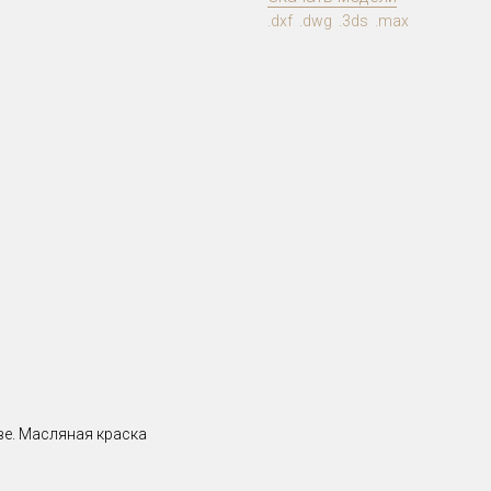
.dxf .dwg .3ds .max
ве. Масляная краска