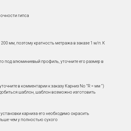
рочности гипса
00 мм, поэтому кратность метража в заказе 1 м/п. К
о под алюминиевый профиль, уточните его размер в
точните в комментарии к заказу Карниз No "R = мм ")
надобиться шаблон, шаблон возможно изготовить
е установки карниза его необходимо окрасить
ольше чем у полностью сухого