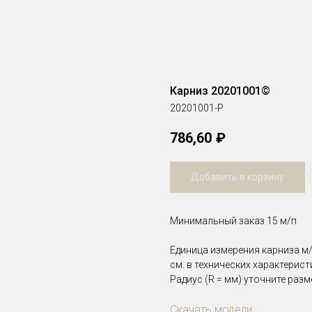
Карниз 20201001©
20201001-Р
786,60
₽
Добавить в корзину
Минимальный заказ 15 м/п
Единица измерения карниза м/
см. в технических характерис
Радиус (R = мм) уточните разм
Скачать модели