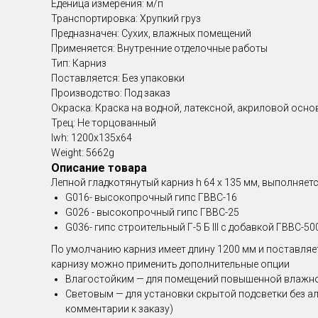
Еденица измерения: м/п
Транспортировка: Хрупкий груз
Предназначен: Сухих, влажных помещений
Применяется: Внутренние отделочные работы
Тип: Карниз
Поставляется: Без упаковки
Производство: Под заказ
Окраска: Краска на водной, латексной, акриловой осно
Трец: Не торцованный
lwh: 1200x135x64
Weight: 5662g
Описание товара
Лепной гладкотянутый карниз h 64 x 135 мм , выполняе
G016- высокопрочный гипс ГВВС-16
G026 - высокопрочный гипс ГВВС-25
G036- гипс строительный Г-5 Б III с добавкой ГВВС-50
По умолчанию карниз имеет длину 1200 мм и поставляет
карнизу можно применить дополнительные опции
Влагостойким — для помещений повышенной влажн
Световым — для установки скрытой подсветки без а
комментарии к заказу)