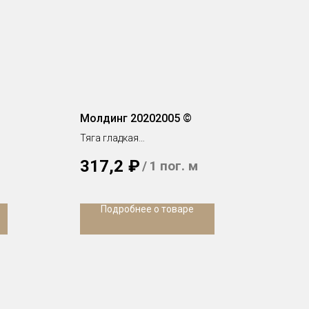
Молдинг 20202005 ©
Тяга гладкая
h 110 х 12 мм
317,2
₽
/
1 пог. м
Подробнее о товаре