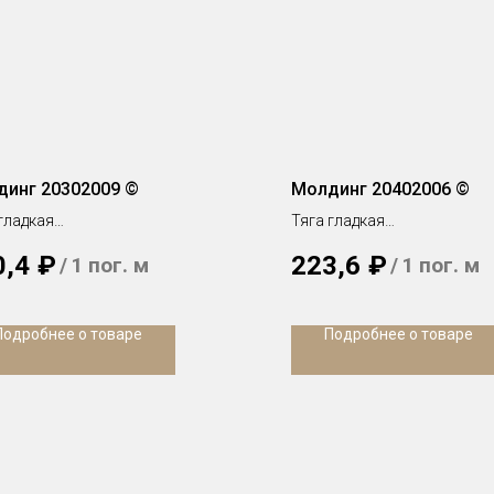
инг 20302009 ©
Молдинг 20402006 ©
гладкая
Тяга гладкая
х 7 мм
h 60 х 26 мм
0,4
₽
223,6
₽
/
1 пог. м
/
1 пог. м
Подробнее о товаре
Подробнее о товаре