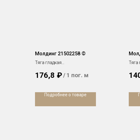
Молдинг 21502258 ©
Молд
Тяга гладкая
Тяга 
h 60 х 20 мм
h 20 
176,8
₽
14
/
1 пог. м
Подробнее о товаре