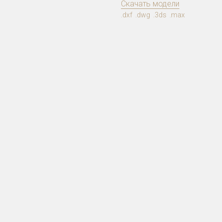
Скачать модели
.dxf .dwg .3ds .max