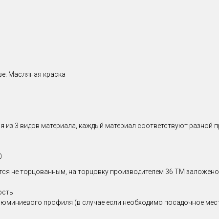
ве. Масляная краска
тся из 3 видов материала, каждый материал соответствуют разной 
0
ся не торцованным, на торцовку производителем 36 ТМ заложено 2
ость
люминиевого профиля (в случае если необходимо посадочное мест