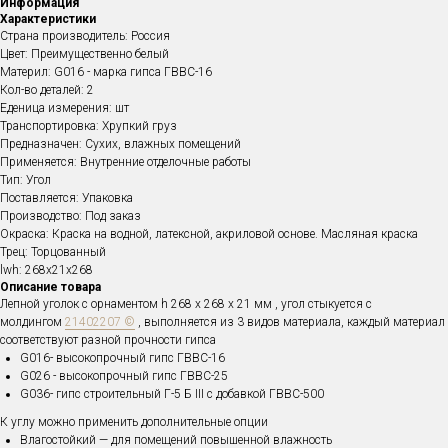
Информация
Характеристики
Страна производитель: Россия
Цвет: Преимущественно белый
Материл: G016 - марка гипса ГВВС-16
Кол-во деталей: 2
Еденица измерения: шт
Транспортировка: Хрупкий груз
Предназначен: Сухих, влажных помещений
Применяется: Внутренние отделочные работы
Тип: Угол
Поставляется: Упаковка
Производство: Под заказ
Окраска: Краска на водной, латексной, акриловой основе. Масляная краска
Трец: Торцованный
lwh: 268x21x268
Описание товара
Лепной уголок с орнаментом h 268 x 268 x 21 мм , угол стыкуется с
молдингом
21402207 ©
, выполняется из 3 видов материала, каждый материал
соответствуют разной прочности гипса
G016- высокопрочный гипс ГВВС-16
G026 - высокопрочный гипс ГВВС-25
G036- гипс строительный Г-5 Б III с добавкой ГВВС-500
К углу можно применить дополнительные опции
Влагостойкий — для помещений повышенной влажность