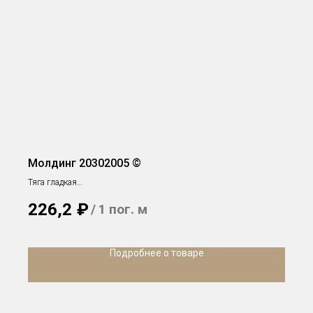
Молдинг 20302005 ©
Тяга гладкая
h 70 х 17 мм
226,2
₽
/
1 пог. м
Подробнее о товаре