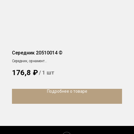
Середник 20510014 ©
Середник, орнамент
h 141 x 131 x 27 мм
176,8
₽
/
1 шт
Подробнее о товаре