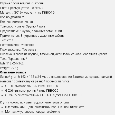
Страна производитель: Россия
Цвет: Преимущественно белый
Материл: G016 - марка гипса ГВВС-16
Кол-во деталей: 2
Еденица измерения: шт
Транспортировка: Хрупкий груз
Предназначен: Сухих, влажных помещений
Применяется: Внутренние отделочные работы
Тип: Угол
Поставляется: Упаковка
Производство: Под заказ
Окраска: Краска на водной, латексной, акриловой основе. Масляная краска
Трец: Торцованный
lwh: 112x24x162
Weight: 778g
Описание товара
Лепной угол h 162 x 112 x 24 мм , выполняется из 3 видов материала, каждый
материал соответствуют разной прочности гипса
G016- высокопрочный гипс ГВВС-16
G026 - высокопрочный гипс ГВВС-25
G036- гипс строительный Г-5 Б III с добавкой ГВВС-500
К углу можно применить дополнительные опции
Влагостойкий — для помещений повышенной влажность
Монтаж — установка товара на объекте